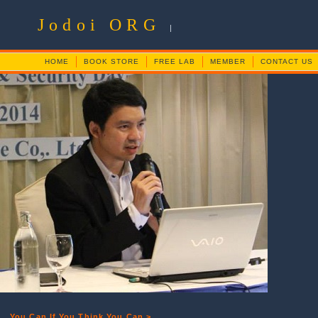
Jodoi ORG
|
HOME
BOOK STORE
FREE LAB
MEMBER
CONTACT US
You Can If You Think You Can >