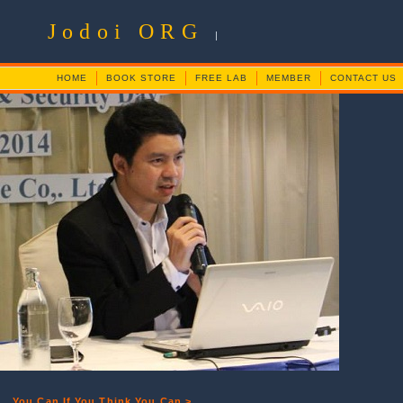
Jodoi ORG
|
HOME
BOOK STORE
FREE LAB
MEMBER
CONTACT US
You Can If You Think You Can >